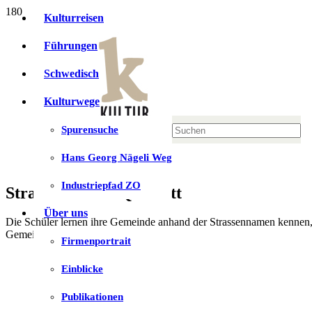
Kulturreisen
Führungen
Schwedisch
Kulturwege
Spurensuche
Hans Georg Nägeli Weg
Industriepfad ZO
Strassennamen-Quartett
Über uns
Die Schüler lernen ihre Gemeinde anhand der Strassennamen kennen, 
Gemeinde.
Firmenportrait
Einblicke
Publikationen