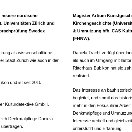
nd neuere nordische
Magister Artium Kunstgeschi
. Universitäten Zürich und
Kirchengeschichte (Univers
 Sprachprüfung Swedex
& Umnutzung bfh, CAS Kultu
(FHNW).
ahrung als wissenschaftliche
Daniela Tracht verfügt über lan
der Stadt Zürich wie auch in der
als auch im Umgang mit histor
Ritterhaus Bubikon hat sie zah
realisiert.
ikon und ist seit 2010
Das Interesse an bauhistorisc
begleitet, und somit das hist
der Kulturdetektive GmbH.
mehr in den Fokus ihrer Arbe
Denkmalpflege und Umnutzung 
reich Denkmalpflege Daniela
Interesse vertieft und gleichze
 übertragen.
unterstützt und Erfahrung