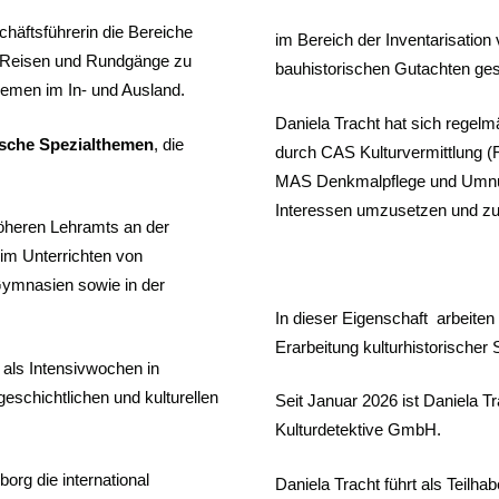
chäftsführerin die Bereiche
im Bereich der Inventarisatio
et Reisen und Rundgänge zu
bauhistorischen Gutachten ge
hemen im In- und Ausland.
Daniela Tracht hat sich regelmä
ische Spezialthemen
, die
durch CAS Kulturvermittlung 
MAS Denkmalpflege und Umnutzun
Interessen umzusetzen und zu
öheren Lehramts an der
 im Unterrichten von
ymnasien sowie in der
In dieser Eigenschaft arbeiten
Erarbeitung kulturhistorische
 als Intensivwochen in
schichtlichen und kulturellen
Seit Januar 2026 ist Daniela Tr
Kulturdetektive GmbH.
borg die international
Daniela Tracht führt als Teilha