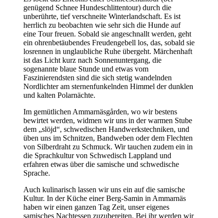
genügend Schnee Hundeschlittentour) durch die
unberührte, tief verschneite Winterlandschaft. Es ist
herrlich zu beobachten wie sehr sich die Hunde auf
eine Tour freuen. Sobald sie angeschnallt werden, geht
ein ohrenbetäubendes Freudengebell los, das, sobald sie
losrennen in unglaubliche Ruhe übergeht. Märchenhaft
ist das Licht kurz nach Sonnenuntergang, die
sogenannte blaue Stunde und etwas vom
Faszinierendsten sind die sich stetig wandelnden
Nordlichter am sternenfunkelnden Himmel der dunklen
und kalten Polarnächte.
Im gemütlichen Ammarnäsgården, wo wir bestens
bewirtet werden, widmen wir uns in der warmen Stube
dem „slöjd“, schwedischen Handwerkstechniken, und
üben uns im Schnitzen, Bandweben oder dem Flechten
von Silberdraht zu Schmuck. Wir tauchen zudem ein in
die Sprachkultur von Schwedisch Lappland und
erfahren etwas über die samische und schwedische
Sprache.
Auch kulinarisch lassen wir uns ein auf die samische
Kultur. In der Küche einer Berg-Samin in Ammarnäs
haben wir einen ganzen Tag Zeit, unser eigenes
samisches Nachtessen zuzubereiten. Bei ihr werden wir