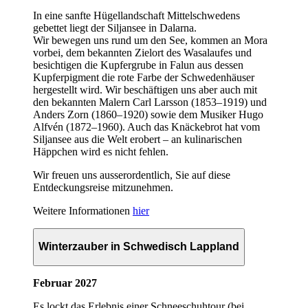
In eine sanfte Hügellandschaft Mittelschwedens
gebettet liegt der Siljansee in Dalarna.
Wir bewegen uns rund um den See, kommen an Mora
vorbei, dem bekannten Zielort des Wasalaufes und
besichtigen die Kupfergrube in Falun aus dessen
Kupferpigment die rote Farbe der Schwedenhäuser
hergestellt wird. Wir beschäftigen uns aber auch mit
den bekannten Malern Carl Larsson (1853–1919) und
Anders Zorn (1860–1920) sowie dem Musiker Hugo
Alfvén (1872–1960). Auch das Knäckebrot hat vom
Siljansee aus die Welt erobert – an kulinarischen
Häppchen wird es nicht fehlen.
Wir freuen uns ausserordentlich, Sie auf diese
Entdeckungsreise mitzunehmen.
Weitere Informationen
hier
Winterzauber in Schwedisch Lappland
Februar 2027
Es lockt das Erlebnis einer Schneeschuhtour (bei