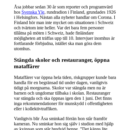
Åsa jobbar sedan 30 år som reporter och programvärd
hos
Svenska Yle
, rundradion i Finland, grundades 1926
i Helsingfors. Nästan alla nyheter handlar om Corona. I
Finland hör man inte mycket om situationen i Schweiz
och tvärtom inte heller. Var det bara fem personer
tillåtna på möten i Schweiz, hade finländare
möjligheten att träffas upp till 10. Intervjuer inomhus är
fortfarande förbjudna, istället ska man göra dem
utomhus.
Stängda skolor och restauranger, öppna
mataffärer
Mataffärer var öppna hela tiden, riskgrupper kunde bara
handla för en begränsad tid under dagen, vanligtvis
tidigt på morgnarna. Skolor var stängda men nu är
barnen och ungdomar tillbaka i skolan. Restauranger
var stängda och ska öppnas igen den 1 juni. Det finns
inga rekommendationer för munskydd i offentligheten
eller i kollektivtraffiken.
Vanligtvis blir Åsa sminkad förrän hon står framför
kameran. Nu sminkar hon sig själv i studion med hjälp
av kvinnan som står bredvid henne. ”Det känns lite